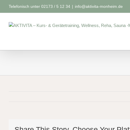
Zum
Telefonisch unter 02173 / 5 12 34
|
info@aktivita-monheim.de
Inhalt
springen
Share This Story, Choose Your Plat