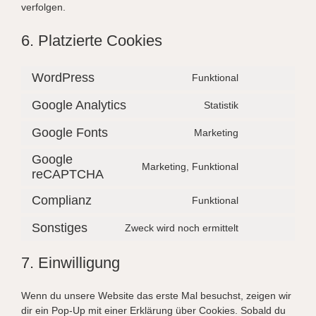
verfolgen.
6. Platzierte Cookies
WordPress
Funktional
Consent
to
Google Analytics
Statistik
Consent
service
to
wordpress
Google Fonts
Marketing
Consent
service
to
google-
Google
Marketing, Funktional
service
analytics
reCAPTCHA
Consent
google-
to
fonts
Complianz
Funktional
service
Consent
google-
to
Sonstiges
Zweck wird noch ermittelt
recaptcha
Consent
service
to
complianz
7. Einwilligung
service
sonstiges
Wenn du unsere Website das erste Mal besuchst, zeigen wir
dir ein Pop-Up mit einer Erklärung über Cookies. Sobald du