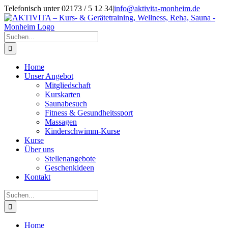
Zum
Telefonisch unter 02173 / 5 12 34
|
info@aktivita-monheim.de
Inhalt
Facebook
springen
Suche
nach:
Home
Unser Angebot
Mitgliedschaft
Kurskarten
Saunabesuch
Fitness & Gesundheitssport
Massagen
Kinderschwimm-Kurse
Kurse
Über uns
Stellenangebote
Geschenkideen
Kontakt
Suche
nach:
Home